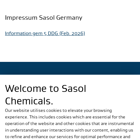
Impressum Sasol Germany
Information gem 5 DDG (Feb. 2026)
Welcome to Sasol
Regional Sites
Chemicals.
China
Germany
Our website utilises cookies to elevate your browsing
experience. This includes cookies which are essential for the
Italy
operation of the website and other cookies that are instrumental
Slovakia
in understanding user interactions with our content, enabling us
South Africa
to refine and enhance our services for optimal performance and